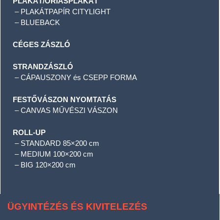
PLAKÁT/ÓRIÁSPLAKÁT
– PLAKÁTPAPÍR CITYLIGHT
– BLUEBACK
CÉGES ZÁSZLÓ
STRANDZÁSZLÓ
– CÁPAUSZONY és CSEPP FORMA
FESTŐVÁSZON NYOMTATÁS
– CANVAS MŰVÉSZI VÁSZON
ROLL-UP
– STANDARD 85×200 cm
– MEDIUM 100×200 cm
– BIG 120×200 cm
ÜGYINTÉZÉS ÉS KIVITELEZÉS