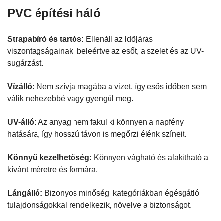
PVC építési háló
Strapabíró és tartós:
Ellenáll az időjárás
viszontagságainak, beleértve az esőt, a szelet és az UV-
sugárzást.
Vízálló:
Nem szívja magába a vizet, így esős időben sem
válik nehezebbé vagy gyengül meg.
UV-álló:
Az anyag nem fakul ki könnyen a napfény
hatására, így hosszú távon is megőrzi élénk színeit.
Könnyű kezelhetőség:
Könnyen vágható és alakítható a
kívánt méretre és formára.
Lángálló:
Bizonyos minőségi kategóriákban égésgátló
tulajdonságokkal rendelkezik, növelve a biztonságot.