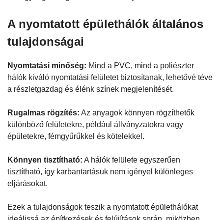
A nyomtatott épülethálók általános
tulajdonságai
Nyomtatási minőség:
Mind a PVC, mind a poliészter
hálók kiváló nyomtatási felületet biztosítanak, lehetővé téve
a részletgazdag és élénk színek megjelenítését.
Rugalmas rögzítés:
Az anyagok könnyen rögzíthetők
különböző felületekre, például állványzatokra vagy
épületekre, fémgyűrűkkel és kötelekkel.
Könnyen tisztítható:
A hálók felülete egyszerűen
tisztítható, így karbantartásuk nem igényel különleges
eljárásokat.
Ezek a tulajdonságok teszik a nyomtatott épülethálókat
ideálissá az építkezések és felújítások során, miközben