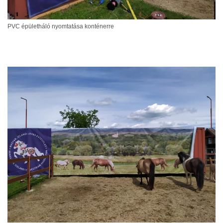
PVC épületháló nyomtatása konténerre