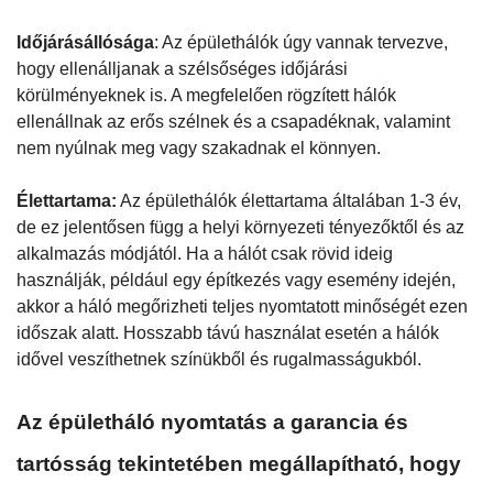
Időjárásállósága
: Az épülethálók úgy vannak tervezve,
hogy ellenálljanak a szélsőséges időjárási
körülményeknek is. A megfelelően rögzített hálók
ellenállnak az erős szélnek és a csapadéknak, valamint
nem nyúlnak meg vagy szakadnak el könnyen.
Élettartama:
Az épülethálók élettartama általában 1-3 év,
de ez jelentősen függ a helyi környezeti tényezőktől és az
alkalmazás módjától. Ha a hálót csak rövid ideig
használják, például egy építkezés vagy esemény idején,
akkor a háló megőrizheti teljes nyomtatott minőségét ezen
időszak alatt. Hosszabb távú használat esetén a hálók
idővel veszíthetnek színükből és rugalmasságukból.
Az épületháló nyomtatás a garancia és
tartósság tekintetében megállapítható, hogy