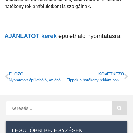
hatékony reklámfelületként is szolgálnak.
——-
AJÁNLATOT kérek
épületháló nyomtatásra!
——-
ELŐZŐ
KÖVETKEZŐ
Nyomtatott épületháló, az óriás méretű reklámhordozó
Tippek a hatékony reklám ponyva nyomtatásához
LEGUTÓBBI BEJEGYZÉSEK