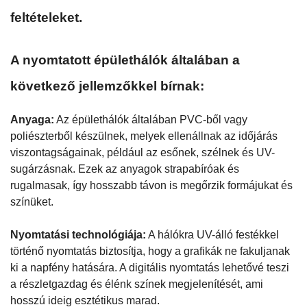
feltételeket.
A nyomtatott épülethálók
általában a
következő jellemzőkkel bírnak:
Anyaga:
Az épülethálók általában PVC-ből vagy
poliészterből készülnek, melyek ellenállnak az időjárás
viszontagságainak, például az esőnek, szélnek és UV-
sugárzásnak. Ezek az anyagok strapabíróak és
rugalmasak, így hosszabb távon is megőrzik formájukat és
színüket.
Nyomtatási technológiája:
A hálókra UV-álló festékkel
történő nyomtatás biztosítja, hogy a grafikák ne fakuljanak
ki a napfény hatására. A digitális nyomtatás lehetővé teszi
a részletgazdag és élénk színek megjelenítését, ami
hosszú ideig esztétikus marad.