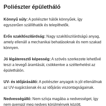
Poliészter épületháló
Könnyű súly:
A poliészter hálók könnyűek, így
egyszerűen szállíthatók és telepíthetők.
Erős szakítószilárdság:
Nagy szakítószilárdságú anyag,
amely ellenáll a mechanikai behatásoknak és nem szakad
könnyen.
Jó légáteresztő képesség:
A szövés szerkezete lehetővé
teszi a levegő áramlását, csökkentve a szélterhelést az
épülethálón.
UV- és időjárásálló:
A poliészter anyagok is jól ellenállnak
az UV-sugárzásnak és az időjárás viszontagságainak.
Nedvességálló:
Nem szívja magába a nedvességet, így
nem gyengül meg nedves körülmények között.