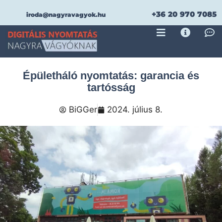
+36 20 970 7085
iroda@nagyravagyok.hu
Épületháló nyomtatás: garancia és
tartósság
BiGGer
2024. július 8.