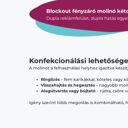
Blockout fényzáró molinó kéto
Dupla reklámfelület, dupla hatás egy
Konfekcionálási lehetőség
A molinót a felhasználási helyhez igazítva készí
Ringlizés
– fém karikákkal, köteles vagy k
Visszahajtás és hegesztés
– nagyobb moli
Alagútvarrás vagy bújtató
– rúdra, csőre v
Igény szerint több megoldás is kombinálható, h