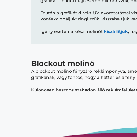
grafikát. Leadott fájl esetén ellenőrizzük, 
Ezután a grafikát direkt UV nyomtatással vis
konfekcionáljuk: ringlizzük, visszahajtjuk 
Igény esetén a kész molinót
kiszállítjuk
,
nag
Blockout molinó
A blockout molinó fényzáró reklámponyva, amely 
grafikának, vagy fontos, hogy a háttér és a fény
Különösen hasznos szabadon álló reklámfelüle