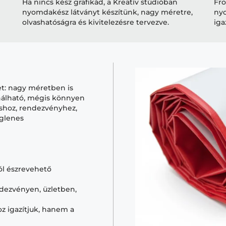
Ha nincs kész grafikád, a Kreatív stúdióban
Fro
nyomdakész látványt készítünk, nagy méretre,
nyo
olvashatóságra és kivitelezésre tervezve.
iga
et: nagy méretben is
ználható, mégis könnyen
táshoz, rendezvényhez,
iglenes
jól észrevehető
dezvényen, üzletben,
 igazítjuk, hanem a