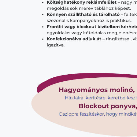
Költséghatékony reklámfelület
– nagy m
megoldás sok merev táblához képest.
Könnyen szállítható és tárolható
– felte
szezonális kampányokhoz is praktikus.
Frontlit vagy blockout kivitelben kérhet
egyoldalas vagy kétoldalas megjelenésre
Konfekcionálva adjuk át
– ringlizéssel, v
igazítva.
Hagyományos molinó,
Házfalra, kerítésre, keretbe feszí
Blockout ponyva, 
Oszlopra feszítéskor, hogy mindké