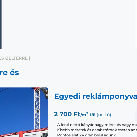
S BELTÉRRE |
re és
Egyedi reklámponyv
2 700 Ft
2
/m
-től
(nettó)
A fenti nettó irányár nagy méret és nagy m
Kisebb méretek és darabszámok esetén az 
Pontos árat 24 órán belül adunk.