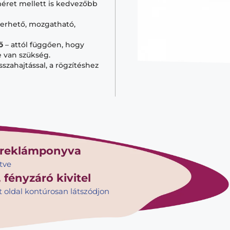
éret mellett is kedvezőbb
kerhető, mozgatható,
ő
– attól függően, hogy
 van szükség.
isszahajtással, a rögzítéshez
 reklámponyva
tve
fényzáró kivitel
t oldal kontúrosan látszódjon