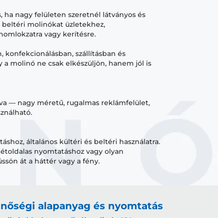
, ha nagy felületen szeretnél látványos és
s beltéri molinókat üzletekhez,
omlokzatra vagy kerítésre.
, konfekcionálásban, szállításban és
 a molinó ne csak elkészüljön, hanem jól is
 — nagy méretű, rugalmas reklámfelület,
sználható.
shoz, általános kültéri és beltéri használatra.
kétoldalas nyomtatáshoz vagy olyan
ssön át a háttér vagy a fény.
nőségi alapanyag és nyomtatás