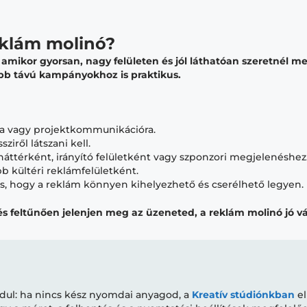
eklám molinó?
amikor gyorsan, nagy felületen és jól láthatóan szeretnél me
abb távú kampányokhoz is praktikus.
mra vagy projektkommunikációra.
iről látszani kell.
háttérként, irányító felületként vagy szponzori megjelenéshez
b kültéri reklámfelületként.
s, hogy a reklám könnyen kihelyezhető és cserélhető legyen.
s feltűnően jelenjen meg az üzeneted, a reklám molinó jó vá
indul: ha nincs kész nyomdai anyagod, a
Kreatív stúdiónkban
el