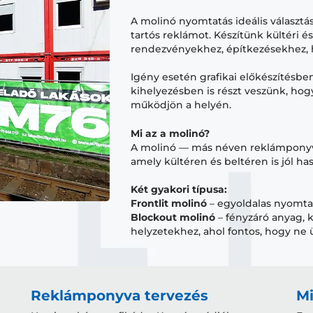
A molinó nyomtatás ideális választás
tartós reklámot. Készítünk kültéri é
rendezvényekhez, építkezésekhez, h
Igény esetén grafikai előkészítésben
kihelyezésben is részt veszünk, hogy
működjön a helyén.
Mi az a molinó?
A molinó — más néven reklámponyva
amely kültéren és beltéren is jól ha
Két gyakori típusa:
Frontlit molinó
– egyoldalas nyomtatá
Blockout molinó
– fényzáró anyag, 
helyzetekhez, ahol fontos, hogy ne ü
Reklámponyva tervezés
Mi