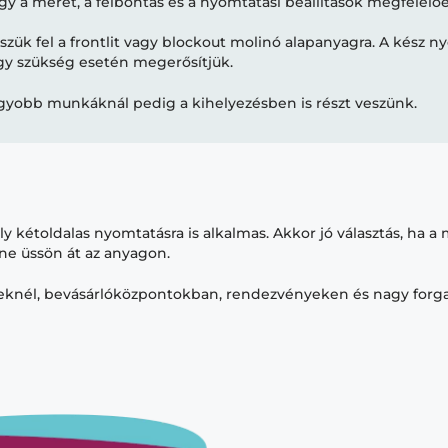
hogy a méret, a felbontás és a nyomtatási beállítások megfelelőe
szük fel a frontlit vagy blockout molinó alapanyagra. A kész n
vagy szükség esetén megerősítjük.
yobb munkáknál pedig a kihelyezésben is részt veszünk.
kétoldalas nyomtatásra is alkalmas. Akkor jó választás, ha a 
 ne üssön át az anyagon.
teknél, bevásárlóközpontokban, rendezvényeken és nagy forg