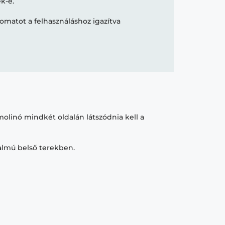
k-e.
yomatot a felhasználáshoz igazítva
molinó mindkét oldalán látszódnia kell a
almú belső terekben.