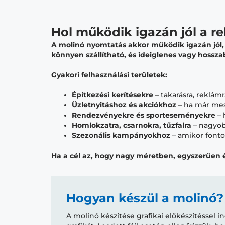
Hol működik igazán jól a r
A molinó nyomtatás akkor működik igazán jól, 
könnyen szállítható, és ideiglenes vagy hossz
Gyakori felhasználási területek:
Építkezési kerítésekre
– takarásra, reklá
Üzletnyitáshoz és akciókhoz
– ha már messz
Rendezvényekre és sporteseményekre
– 
Homlokzatra, csarnokra, tűzfalra
– nagyob
Szezonális kampányokhoz
– amikor fonto
Ha a cél az, hogy nagy méretben, egyszerűen é
Hogyan készül a molinó?
A molinó készítése grafikai előkészítéssel 