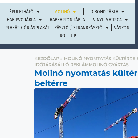
iroda@nagyravagyok.hu
+36 20
ÉPÜLETHÁLÓ
MOLINÓ
DIBOND TÁBLA
970 7085
HAB PVC TÁBLA
HABKARTON TÁBLA
VINYL MATRICA
PLAKÁT / ÓRIÁSPLAKÁT
ZÁSZLÓ / STRANDZÁSZLÓ
VÁSZON
ROLL-UP
KEZDŐLAP
»
MOLINÓ NYOMTATÁS KÜLTÉRRE É
IDŐJÁRÁSÁLLÓ REKLÁMMOLINÓ GYÁRTÁS
Molinó nyomtatás kültér
beltérre