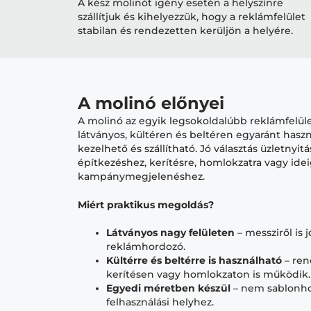
A kész molinót igény esetén a helyszínre
szállítjuk és kihelyezzük, hogy a reklámfelület
stabilan és rendezetten kerüljön a helyére.
A molinó előnyei
A molinó az egyik legsokoldalúbb reklámfelül
látványos, kültéren és beltéren egyaránt has
kezelhető és szállítható. Jó választás üzletnyi
építkezéshez, kerítésre, homlokzatra vagy ide
kampánymegjelenéshez.
Miért praktikus megoldás?
Látványos nagy felületen
– messziről is 
reklámhordozó.
Kültérre és beltérre is használható
– ren
kerítésen vagy homlokzaton is működik.
Egyedi méretben készül
– nem sablonhoz
felhasználási helyhez.