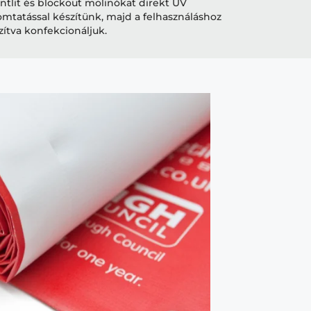
ntlit és blockout molinókat direkt UV
mtatással készítünk, majd a felhasználáshoz
zítva konfekcionáljuk.