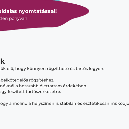
ldalas nyomtatással!
etlen ponyván
ek
tjük elő, hogy könnyen rögzíthető és tartós legyen.
ábelkötegelős rögzítéshez.
nóknál a hosszabb élettartam érdekében.
agy feszített tartószerkezetre.
ogy a molinó a helyszínen is stabilan és esztétikusan működjö