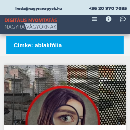
+36 20 970 7085
iroda@nagyravagyok.hu
Címke: ablakfólia