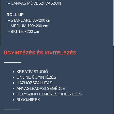
– CANVAS MŰVÉSZI VÁSZON
ROLL-UP
– STANDARD 85×200 cm
– MEDIUM 100×200 cm
– BIG 120×200 cm
ÜGYINTÉZÉS ÉS KIVITELEZÉS
KREATÍV STÚDIÓ
ONLINE ÜGYINTÉZÉS
HÁZHOZSZÁLLÍTÁS
ANYAGLEADÁSI SEGÉDLET
HELYSZÍNI FELMÉRÉS/KIHELYEZÉS
BLOG/HÍREK