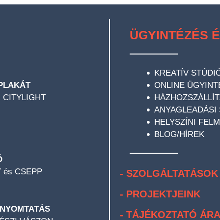
ÜGYINTÉZÉS É
KREATÍV STÚDI
PLAKÁT
ONLINE ÜGYINT
 CITYLIGHT
HÁZHOZSZÁLLÍT
ANYAGLEADÁSI
HELYSZÍNI FEL
BLOG/HÍREK
Ó
 és CSEPP
- SZOLGÁLTATÁSOK
- PROJEKTJEINK
 NYOMTATÁS
- TÁJÉKOZTATÓ ÁRA