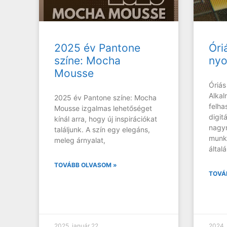
2025 év Pantone
Óri
színe: Mocha
nyo
Mousse
Óriás
Alkal
2025 év Pantone színe: Mocha
felha
Mousse izgalmas lehetőséget
digit
kínál arra, hogy új inspirációkat
nagy
találjunk. A szín egy elegáns,
munká
meleg árnyalat,
álta
TOVÁBB OLVASOM »
TOVÁ
2025. január 22.
2024. 