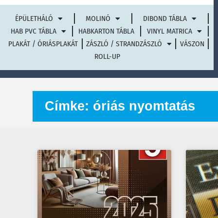
iroda@nagyravagyok.hu
+36 20
ÉPÜLETHÁLÓ
MOLINÓ
DIBOND TÁBLA
970 7085
HAB PVC TÁBLA
HABKARTON TÁBLA
VINYL MATRICA
PLAKÁT / ÓRIÁSPLAKÁT
ZÁSZLÓ / STRANDZÁSZLÓ
VÁSZON
ROLL-UP
Címke: óriás nyomtatás