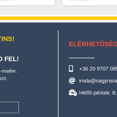
INS!
ELÉRHETŐSÉG
 FEL!
+36 20 9707 08
-mailre.
szt,
iroda@nagyrava
Hétfő-péntek: 8: