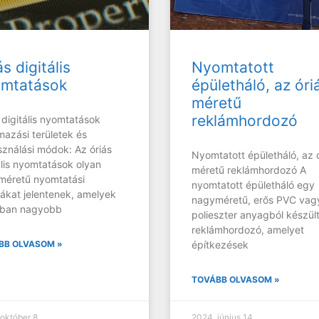
ás digitális
Nyomtatott
mtatások
épületháló, az óri
méretű
reklámhordozó
 digitális nyomtatások
mazási területek és
sználási módok: Az óriás
Nyomtatott épületháló, az 
ális nyomtatások olyan
méretű reklámhordozó A
méretű nyomtatási
nyomtatott épületháló egy
kat jelentenek, amelyek
nagyméretű, erős PVC vag
lában nagyobb
polieszter anyagból készül
reklámhordozó, amelyet
BB OLVASOM »
építkezések
TOVÁBB OLVASOM »
október 8.
2024. június 14.