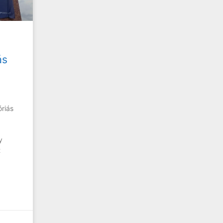
ás
óriás
y
t