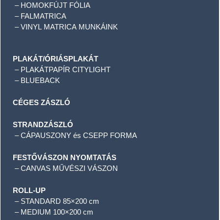
–
HOMOKFÚJT FÓLIA
–
FALMATRICA
–
VINYL MATRICA MUNKÁINK
PLAKÁT/ÓRIÁSPLAKÁT
– PLAKÁTPAPÍR CITYLIGHT
– BLUEBACK
CÉGES ZÁSZLÓ
STRANDZÁSZLÓ
– CÁPAUSZONY és CSEPP FORMA
FESTŐVÁSZON NYOMTATÁS
– CANVAS MŰVÉSZI VÁSZON
ROLL-UP
– STANDARD 85×200 cm
– MEDIUM 100×200 cm