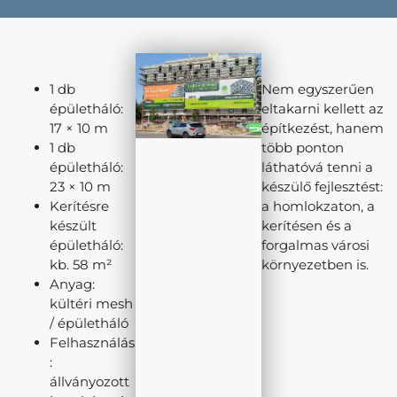
1 db
Nem egyszerűen
épületháló:
eltakarni kellett az
17 × 10 m
építkezést, hanem
1 db
több ponton
épületháló:
láthatóvá tenni a
23 × 10 m
készülő fejlesztést:
Kerítésre
a homlokzaton, a
készült
kerítésen és a
épületháló:
forgalmas városi
kb. 58 m²
környezetben is.
Anyag:
kültéri mesh
/ épületháló
Felhasználás
:
állványozott