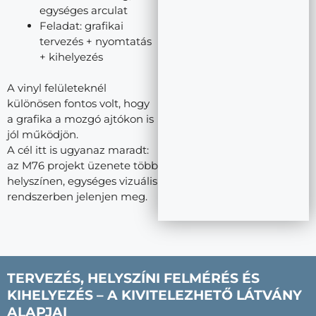
egységes arculat
Feladat: grafikai
tervezés + nyomtatás
+ kihelyezés
A vinyl felületeknél
különösen fontos volt, hogy
a grafika a mozgó ajtókon is
jól működjön.
A cél itt is ugyanaz maradt:
az M76 projekt üzenete több
helyszínen, egységes vizuális
rendszerben jelenjen meg.
TERVEZÉS, HELYSZÍNI FELMÉRÉS ÉS
KIHELYEZÉS – A KIVITELEZHETŐ LÁTVÁNY
ALAPJAI