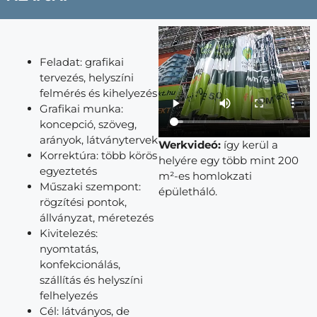
Feladat: grafikai
tervezés, helyszíni
felmérés és kihelyezés
Grafikai munka:
koncepció, szöveg,
arányok, látványtervek
Werkvideó:
így kerül a
Korrektúra: több körös
helyére egy több mint 200
egyeztetés
m²-es homlokzati
Műszaki szempont:
épületháló.
rögzítési pontok,
állványzat, méretezés
Kivitelezés:
nyomtatás,
konfekcionálás,
szállítás és helyszíni
felhelyezés
Cél: látványos, de