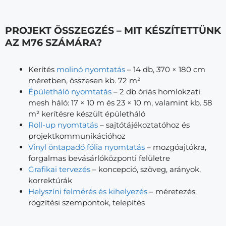
PROJEKT ÖSSZEGZÉS – MIT KÉSZÍTETTÜNK
AZ M76 SZÁMÁRA?
Kerítés
molinó nyomtatás
– 14 db, 370 × 180 cm
méretben, összesen kb. 72 m²
Épületháló nyomtatás
– 2 db óriás homlokzati
mesh háló: 17 × 10 m és 23 × 10 m, valamint kb. 58
m² kerítésre készült épületháló
Roll-up nyomtatás
– sajtótájékoztatóhoz és
projektkommunikációhoz
Vinyl öntapadó fólia nyomtatás
– mozgóajtókra,
forgalmas bevásárlóközponti felületre
Grafikai tervezés
– koncepció, szöveg, arányok,
korrektúrák
Helyszíni felmérés és kihelyezés
– méretezés,
rögzítési szempontok, telepítés