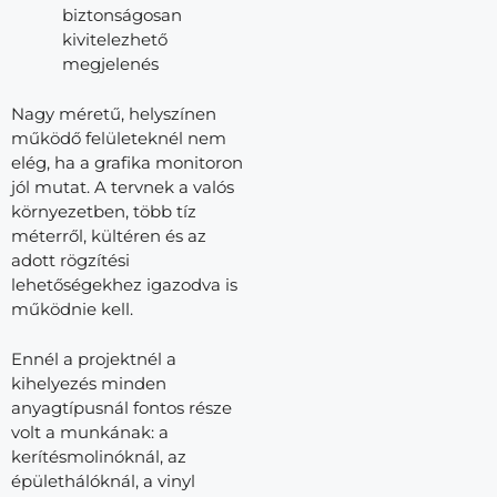
biztonságosan
kivitelezhető
megjelenés
Nagy méretű, helyszínen
működő felületeknél nem
elég, ha a grafika monitoron
jól mutat. A tervnek a valós
környezetben, több tíz
méterről, kültéren és az
adott rögzítési
lehetőségekhez igazodva is
működnie kell.
Ennél a projektnél a
kihelyezés minden
anyagtípusnál fontos része
volt a munkának: a
kerítésmolinóknál, az
épülethálóknál, a vinyl