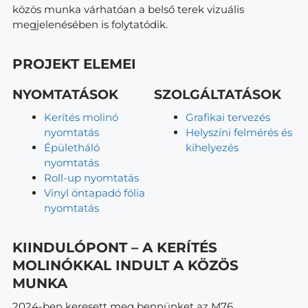
közös munka várhatóan a belső terek vizuális
megjelenésében is folytatódik.
PROJEKT ELEMEI
NYOMTATÁSOK
SZOLGÁLTATÁSOK
Kerítés molinó
Grafikai tervezés
nyomtatás
Helyszíni felmérés és
Épületháló
kihelyezés
nyomtatás
Roll-up nyomtatás
Vinyl öntapadó fólia
nyomtatás
KIINDULÓPONT – A KERÍTÉS
MOLINÓKKAL INDULT A KÖZÖS
MUNKA
2024-ben keresett meg bennünket az M76