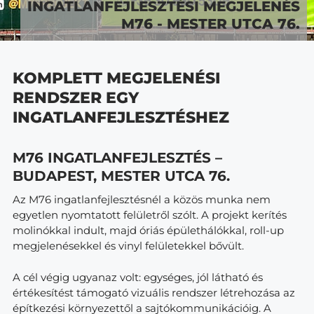
INGATLANFEJLESZTÉSI MEGJELENÉS
M76 - MESTER UTCA 76.
KOMPLETT MEGJELENÉSI
RENDSZER EGY
INGATLANFEJLESZTÉSHEZ
M76 INGATLANFEJLESZTÉS –
BUDAPEST, MESTER UTCA 76.
Az M76 ingatlanfejlesztésnél a közös munka nem
egyetlen nyomtatott felületről szólt. A projekt kerítés
molinókkal indult, majd óriás épülethálókkal, roll-up
megjelenésekkel és vinyl felületekkel bővült.
A cél végig ugyanaz volt: egységes, jól látható és
értékesítést támogató vizuális rendszer létrehozása az
építkezési környezettől a sajtókommunikációig. A