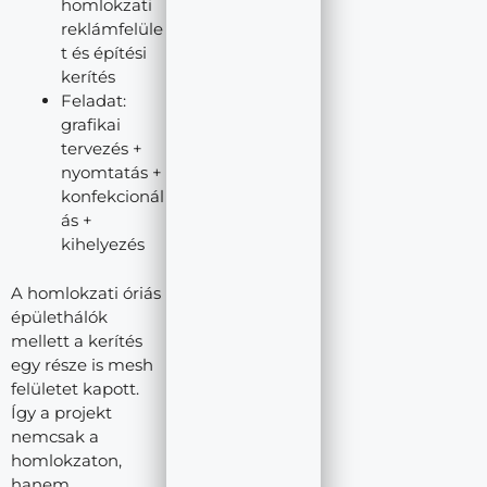
homlokzati
reklámfelüle
t és építési
kerítés
Feladat:
grafikai
tervezés +
nyomtatás +
konfekcionál
ás +
kihelyezés
A homlokzati óriás
épülethálók
mellett a kerítés
egy része is mesh
felületet kapott.
Így a projekt
nemcsak a
homlokzaton,
hanem