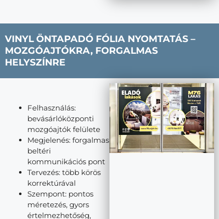
VINYL ÖNTAPADÓ FÓLIA NYOMTATÁS –
MOZGÓAJTÓKRA, FORGALMAS
HELYSZÍNRE
Felhasználás:
bevásárlóközponti
mozgóajtók felülete
Megjelenés: forgalmas
beltéri
kommunikációs pont
Tervezés: több körös
korrektúrával
Szempont: pontos
méretezés, gyors
értelmezhetőség,