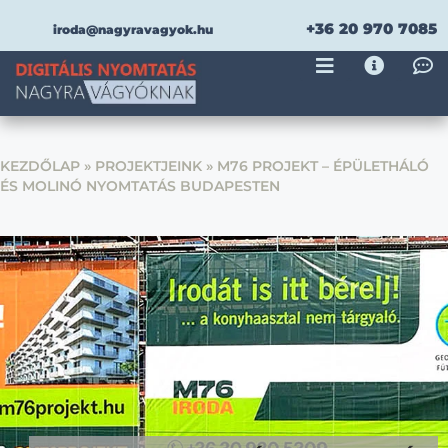
+36 20 970 7085
iroda@nagyravagyok.hu
KEZDŐLAP
»
PROJEKTJEINK
»
M76 PROJEKT – ÉPÜLETHÁLÓ
ÉS MOLINÓ NYOMTATÁS BUDAPESTEN