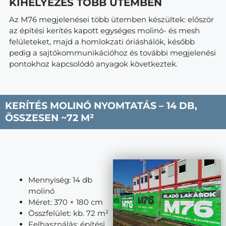
KIHELYEZÉS TÖBB ÜTEMBEN
Az M76 megjelenései több ütemben készültek: először
az építési kerítés kapott egységes molinó- és mesh
felületeket, majd a homlokzati óriáshálók, később
pedig a sajtókommunikációhoz és további megjelenési
pontokhoz kapcsolódó anyagok következtek.
KERÍTÉS MOLINÓ NYOMTATÁS – 14 DB,
ÖSSZESEN ~72 M²
Mennyiség: 14 db
molinó
Méret: 370 × 180 cm
Összfelület: kb. 72 m²
Felhasználás: építési