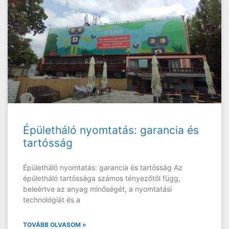
Épületháló nyomtatás: garancia és
tartósság
Épületháló nyomtatás: garancia és tartósság Az
épületháló tartóssága számos tényezőtől függ,
beleértve az anyag minőségét, a nyomtatási
technológiát és a
TOVÁBB OLVASOM »