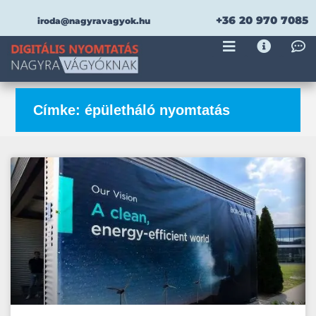
+36 20 970 7085
iroda@nagyravagyok.hu
Címke: épületháló nyomtatás