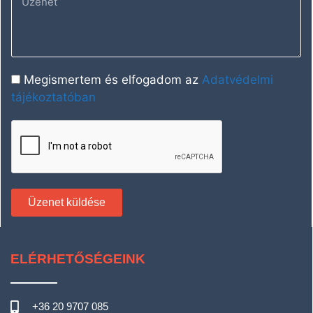
Megismertem és elfogadom az
Adatvédelmi
tájékoztatóban
Üzenet küldése
ELÉRHETŐSÉGEINK
+36 20 9707 085