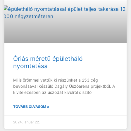
Óriás méretű épületháló
nyomtatása
Mi is örömmel vettük ki részünket a 253 cég
bevonásával készülő Dagály Úszóaréna projektből. A
kivitelezésben az uszodát kívülről díszítő
TOVÁBB OLVASOM »
2024. január 22.