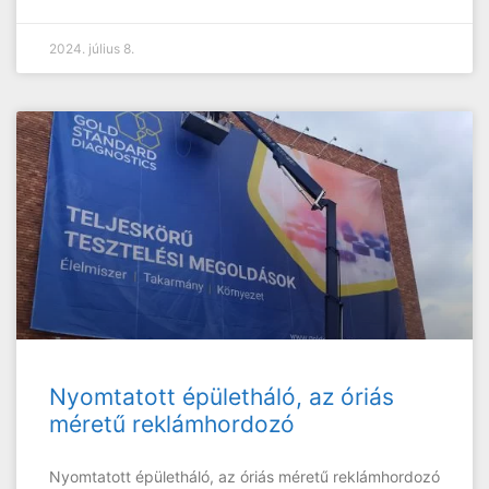
2024. július 8.
Nyomtatott épületháló, az óriás
méretű reklámhordozó
Nyomtatott épületháló, az óriás méretű reklámhordozó