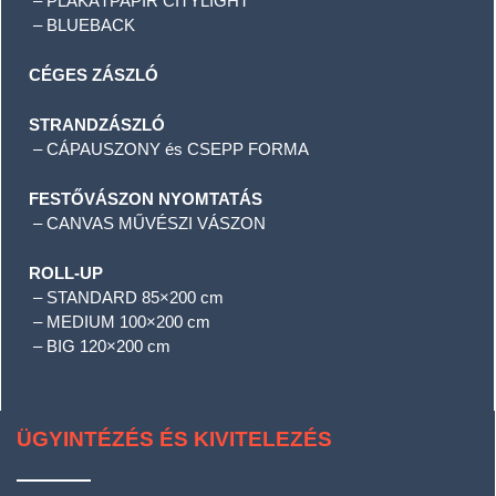
– PLAKÁTPAPÍR CITYLIGHT
– BLUEBACK
CÉGES ZÁSZLÓ
STRANDZÁSZLÓ
– CÁPAUSZONY és CSEPP FORMA
FESTŐVÁSZON NYOMTATÁS
– CANVAS MŰVÉSZI VÁSZON
ROLL-UP
– STANDARD 85×200 cm
– MEDIUM 100×200 cm
– BIG 120×200 cm
ÜGYINTÉZÉS ÉS KIVITELEZÉS