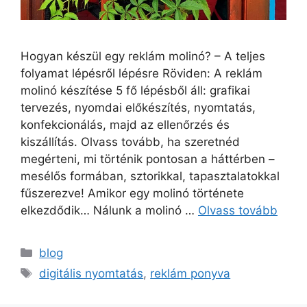
Hogyan készül egy reklám molinó? – A teljes
folyamat lépésről lépésre Röviden: A reklám
molinó készítése 5 fő lépésből áll: grafikai
tervezés, nyomdai előkészítés, nyomtatás,
konfekcionálás, majd az ellenőrzés és
kiszállítás. Olvass tovább, ha szeretnéd
megérteni, mi történik pontosan a háttérben –
mesélős formában, sztorikkal, tapasztalatokkal
fűszerezve! Amikor egy molinó története
elkezdődik… Nálunk a molinó …
Olvass tovább
blog
digitális nyomtatás
,
reklám ponyva