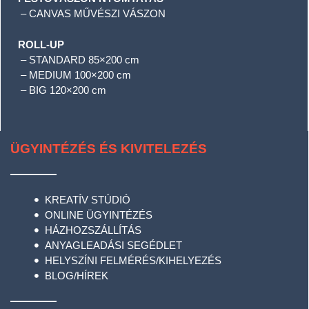
– CANVAS MŰVÉSZI VÁSZON
ROLL-UP
– STANDARD 85×200 cm
– MEDIUM 100×200 cm
– BIG 120×200 cm
ÜGYINTÉZÉS ÉS KIVITELEZÉS
KREATÍV STÚDIÓ
ONLINE ÜGYINTÉZÉS
HÁZHOZSZÁLLÍTÁS
ANYAGLEADÁSI SEGÉDLET
HELYSZÍNI FELMÉRÉS/KIHELYEZÉS
BLOG/HÍREK