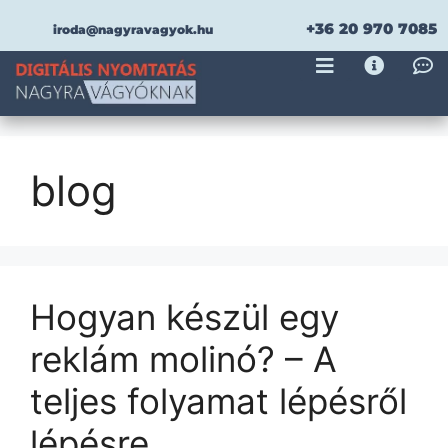
+36 20 970 7085
iroda@nagyravagyok.hu
blog
Hogyan készül egy
reklám molinó? – A
teljes folyamat lépésről
lépésre