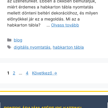
az üzenetünket. Ebben a cikkben bemutatjuk,
miért érdemes a habkarton tábla nyomtatás
mellett dönteni beltéri dekorációhoz, és milyen
előnyökkel jár ez a megoldás. Mi az a
habkarton tábla? …
Olvass tovább
blog
digitális nyomtatás
,
habkarton tábla
1
2
…
4
Következő
→