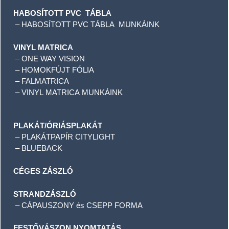
HABOSÍTOTT PVC TÁBLA
–
HABOSÍTOTT PVC TÁBLA MUNKÁINK
VINYL MATRICA
–
ONE WAY VISION
–
HOMOKFÚJT FÓLIA
–
FALMATRICA
–
VINYL MATRICA MUNKÁINK
PLAKÁT/ÓRIÁSPLAKÁT
– PLAKÁTPAPÍR CITYLIGHT
– BLUEBACK
CÉGES ZÁSZLÓ
STRANDZÁSZLÓ
– CÁPAUSZONY és CSEPP FORMA
FESTŐVÁSZON NYOMTATÁS