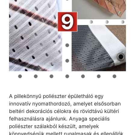
A pillekönnyű poliészter épületháló egy
innovatív nyomathordozó, amelyet elsősorban
beltéri dekorációs célokra és rövidtávú kültéri
felhasználásra ajánlunk. Anyaga speciális
poliészter szálakból készült, amelyek
könnyedségük mellett rugalmasak és ellenállók