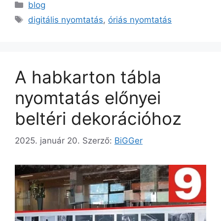
blog
digitális nyomtatás
,
óriás nyomtatás
A habkarton tábla
nyomtatás előnyei
beltéri dekorációhoz
2025. január 20.
Szerző:
BiGGer